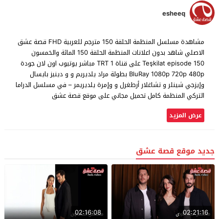
esheeq
مشاهدة مسلسل المنظمة الحلقة 150 مترجم للعربية FHD قصة عشق
الاصلي شاهد بدون اعلانات المنظمة الحلقة 150 المائة والخمسون
Teşkilat episode 150 على قناة TRT 1 مباشر يوتيوب اون لان جودة
BluRay 1080p 720p 480p بطولة مراد يلديريم و و دينيز بايسال
وإيزجي شينلر و تشاغلار أرطغرل و وإمرة يلديريمر – في مسلسل الدراما
التركي المنظمة كامل تحميل مجاني على موقع قصة عشق
عرض المزيد
جديد موقع قصة عشق
02:16:08
02:21:16