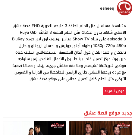
esheeq
مشاهدة مسلسل مثل الحلم الحلقة 3 مترجم للعربية FHD قصة عشق
الاصلي شاهد بدون اعلانات مثل الحلم الحلقة 3 الثالثة Rüya Gibi
episode 3 على قناة Show TV مباشر يوتيوب اون لان جودة BluRay
1080p 720p 480p بطولة أوغور جونيش و احسان ايروغلو و جليل
نالجكان و صيدا باكان حول أيدان المصففة البسيطةالتي انقلبت حياة
حين ورث مركز تجميل فاخر يرتبط برجل الأعمال الغامض إمير ستواجه
فوضى شريكتها تشيغدم وملاحقة مفتش جريء، يزداد وضعها تعقيدًا
مع عودة زوجها السابق طارق الرافض لنجاحها! في الدراما و الغموض
التركي مثل الحلم كامل تحميل مجاني على موقع قصة عشق
عرض المزيد
جديد موقع قصة عشق