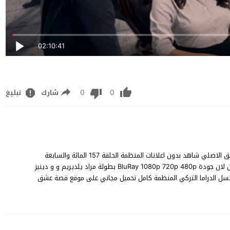
02:10:41
0
0
شارك
تبليغ
مشاهدة مسلسل المنظمة الحلقة 157 مترجم للعربية FHD قصة عشق الاصلي شاهد بدون اعلانات المنظمة الحلقة 157 المائة والسابعة
والخمسون Teşkilat episode 157 على قناة TRT مباشر يوتيوب اون لان جودة BluRay 1080p 720p 480p بطولة مراد يلديريم و و دينيز
سلسل الدراما التركي المنظمة كامل تحميل مجاني على موقع قصة عشق