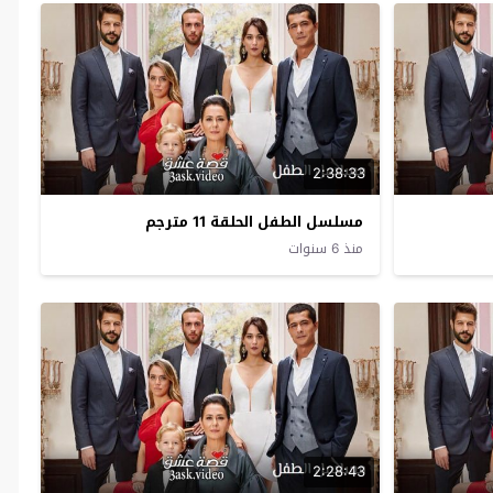
2:38:33
مسلسل الطفل الحلقة 11 مترجم
منذ 6 سنوات
2:28:43