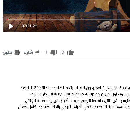
02:01:28
1
0
شارك
تبليغ
مشاهدة مسلسل رائحة الصندوق الحلقة 39 مترجم للعربية FHD قصة عشق الاصلي شاهد بدون اعلانات رائحة الصندوق الحلقة 39 التاسعة
والثلاثون Sandık Kokusu episode 39 على قناة Show TV مباشر يوتيوب اون لان جودة BluRay 1080p 720p 480p بطولة أوزغه
ارسو التي تنقل طفلها الرضيع ديميت أكباغ إلى والدتها فيليز لكن
 بينهما صراعات جديدة ! في الدراما التركي رائحة الصندوق كامل تحميل