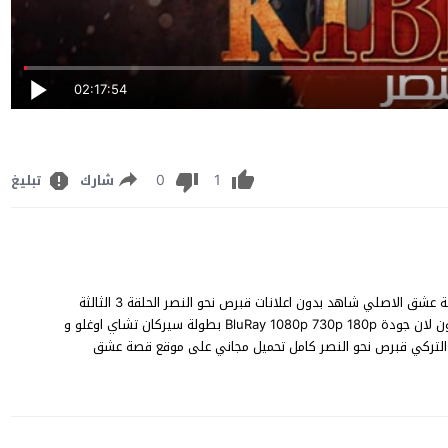
02:17:54
0
1
شارك
تبليغ
مشاهدة مسلسل قبرص نحو النصر الحلقة 3 مترجم للعربية FHD قصة عشق الاصلي شاهد بدون اعلانات قبرص نحو النصر الحلقة 3 الثالثة
Kıbrıs Zafere Doğru episode 3 على قناة TRT 1 مباشر يوتيوب اون لان جودة BluRay 1080p 730p 180p بطولة سيركان تشاي اوغلو و
خي التركي قبرص نحو النصر كامل تحميل مجاني على موقع قصة عشق