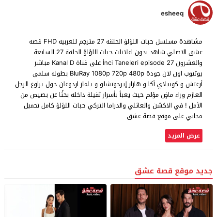
esheeq
مشاهدة مسلسل حبات اللؤلؤ الحلقة 27 مترجم للعربية FHD قصة
عشق الاصلي شاهد بدون اعلانات حبات اللؤلؤ الحلقة 27 السابعة
والعشرون İnci Taneleri episode 27 على قناة Kanal D مباشر
يوتيوب اون لان جودة BluRay 1080p 720p 480p بطولة سلمى
أرغتش و كوبيلاي أكا و هازار إيرجوتشلو و يلماز اردوغان حول يراوغ الرجل
العازم وراء ماضٍ مؤلم حيث يعبأ بأسرار ثقيلة داخله بحثًا عن بصيص من
الأمل ! في الاكشن والعائلي والدراما التركي حبات اللؤلؤ كامل تحميل
مجاني على موقع قصة عشق
عرض المزيد
جديد موقع قصة عشق