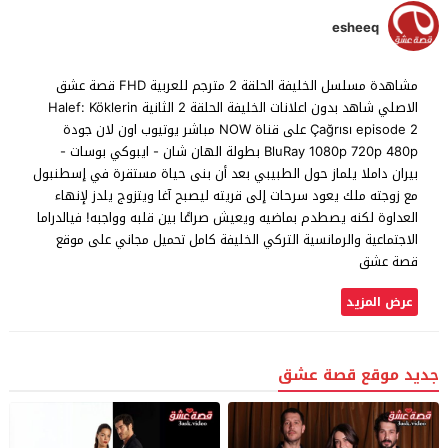
esheeq
مشاهدة مسلسل الخليفة الحلقة 2 مترجم للعربية FHD قصة عشق
الاصلي شاهد بدون اعلانات الخليفة الحلقة 2 الثانية Halef: Köklerin
Çağrısı episode 2 على قناة NOW مباشر يوتيوب اون لان جودة
BluRay 1080p 720p 480p بطولة الهان شان - ايبوكي بوسات -
بيران داملا يلماز حول الطبيبي بعد أن بنى حياة مستقرة في إسطنبول
مع زوجته ملك يعود سرحات إلى قريته ليصبح آغا ويتزوج يلدز لإنهاء
العداوة لكنه يصطدم بماضيه ويعيش صراعًا بين قلبه وواجبه! فيالدراما
الاجتماعية والرمانسية التركي الخليفة كامل تحميل مجاني على موقع
قصة عشق
عرض المزيد
جديد موقع قصة عشق