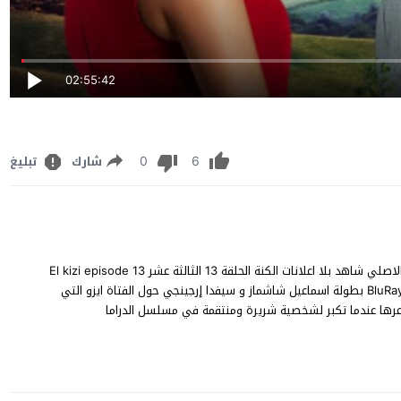
02:55:42
0
6
شارك
تبليغ
مشاهدة مسلسل الكنة الحلقة 13 مترجم والاخيرة FHD قصة عشق الاصلي شاهد بلا اعلانات الكنة الحلقة 13 الثالثة عشر El kizi episode 13
على قناة Fox tv مباشر يوتيوب اون لان جودة BluRay 1080p 720p 480p بطولة اسماعيل شاشماز و سيفدا إرجينجي حول الفتاة ايزو التي
رها عندما تكبر لشخصية شريرة ومنتقمة في مسلسل الدراما