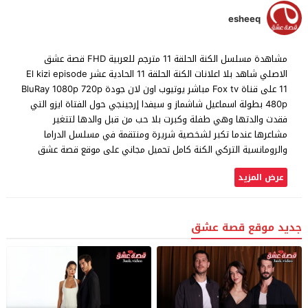
esheeq
مشاهدة مسلسل الكنة الحلقة 11 مترجم للعربية FHD قصة عشق
الاصلي شاهد بلا اعلانات الكنة الحلقة 11 الحادية عشر El kizi episode
11 على قناة Fox tv مباشر يوتيوب اون لان جودة BluRay 1080p 720p
480p بطولة اسماعيل شاشماز و سيفدا إرجينجي حول الفتاة ايزو التي
فقدت والدتها وهي طفلة وكبرت بلا حب من قبل والدها لتتغير
مشاعرها عندما تكبر لشخصية شريرة ومنتقمة في مسلسل الدراما
والرومانسية التركي الكنة كامل تحميل مجاني على موقع قصة عشق
عرض المزيد
جديد موقع قصة عشق