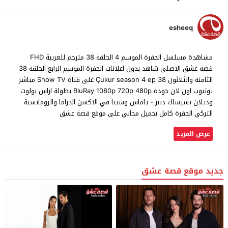
esheeq
مشاهدة مسلسل الحفرة الموسم 4 الحلقة 38 مترجم للعربية FHD
قصة عشق الاصلي شاهد بدون اعلانات الحفرة الموسم الرابع الحلقة 38
الثامنة والثلاثون Çukur season 4 ep 38 على قناة Show TV مباشر
يوتيوب اون لان جودة BluRay 1080p 720p 480p بطولة اراس بولوت
وديلان تشيشاك دنيز - ياماش وسينا في الاكشن الدراما والرومانسية
التركي الحفرة كامل تحميل مجاني على موقع قصة عشق
عرض المزيد
جديد موقع قصة عشق