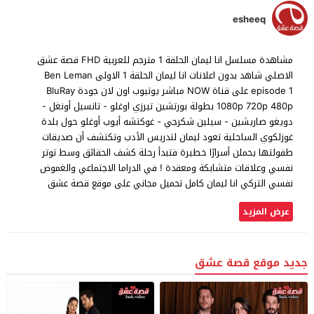
esheeq
مشاهدة مسلسل انا ليمان الحلقة 1 مترجم للعربية FHD قصة عشق
الاصلي شاهد بدون اعلانات انا ليمان الحلقة 1 الاولى Ben Leman
episode 1 على قناة NOW مباشر يوتيوب اون لان جودة BluRay
1080p 720p 480p بطولة بورتشين تيرزي اوغلو - تانسيل أونغل -
دويغو صاريشين - سيلين شكرجي - غوكتشه أيوب أوغلو حول بلدة
غوزلكوي الساحلية تعود ليمان لتدريس الأدب وتكتشف أن صديقات
طفولتها يحملن أسرارًا خطيرة فتبدأ رحلة كشف الحقائق وسط توتر
نفسي وعلاقات متشابكة ومعقدة ! في الدراما الاجتماعي والغموض
نفسي التركي انا ليمان كامل تحميل مجاني على موقع قصة عشق
عرض المزيد
جديد موقع قصة عشق