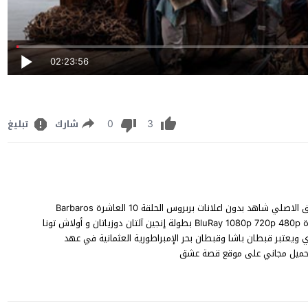
02:23:56
0
3
شارك
تبليغ
مشاهدة مسلسل البربروس الحلقة 10 مترجم للعربية FHD قصة عشق الاصلي شاهد بدون اعلانات بربروس الحلقة 10 العاشرة Barbaros
season 1 episode 10 على قناة TRT 1 مباشر يوتيوب اون لان جودة BluRay 1080p 720p 480p بطولة إنجين آلتان دوزياتان و أولاش تونا
ي ويعتبر قبطان باشا وقبطان بحر الإمبراطورية العثمانية في عهد
تحميل مجاني على موقع قصة عشق