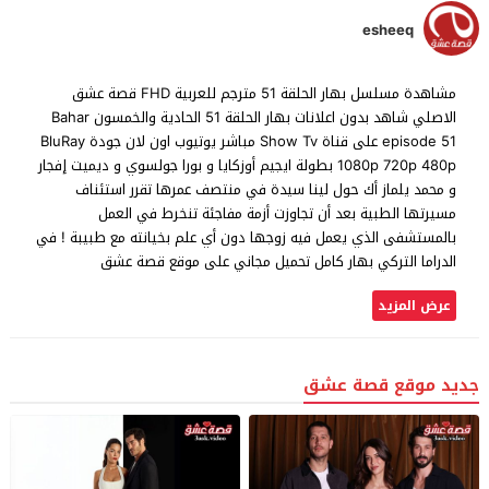
esheeq
مشاهدة مسلسل بهار الحلقة 51 مترجم للعربية FHD قصة عشق
الاصلي شاهد بدون اعلانات بهار الحلقة 51 الحادية والخمسون Bahar
episode 51 على قناة Show Tv مباشر يوتيوب اون لان جودة BluRay
1080p 720p 480p بطولة ايجيم أوزكايا و بورا جولسوي و ديميت إفجار
و محمد يلماز أك حول لينا سيدة في منتصف عمرها تقرر استئناف
مسيرتها الطبية بعد أن تجاوزت أزمة مفاجئة تنخرط في العمل
بالمستشفى الذي يعمل فيه زوجها دون أي علم بخيانته مع طبيبة ! في
الدراما التركي بهار كامل تحميل مجاني على موقع قصة عشق
عرض المزيد
جديد موقع قصة عشق