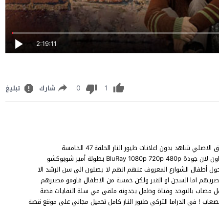
2:19:11
0
1
شارك
تبليغ
مشاهدة مسلسل طيور النار الحلقة 47 مترجم للعربية FHD قصة عشق الاصلي شاهد بدون اعلانات طيور النار الحلقة 47 الخامسة
والعشرونAteş Kuşları episode 47 على قناة ATV مباشر يوتيوب اون لان جودة BluRay 1080p 720p 480p بطولة أمير شوبوكشو
حول أطفال الشوارع المعروف عنهم انهم لا يصلون الى سن الرشد الا
مصريهم اما السجن او القبر ولكن خمسة من الاطفال قاومو مصيرهم
طفل مصاب بالتوحد وفتاة وطفل يجدونه ملقى في سلة النفايات قصة
صعاب ! في الدراما التركي طيور النار كامل تحميل مجاني على موقع قصة