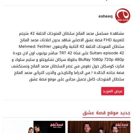
esheeq
مشاهدة مسلسل محمد الفاتح سلطان الفتوحات الحلقة 42 مترجم
للعربية FHD قصة عشق الاصلي شاهد بدون اعلانات محمد الفاتح
سلطان الفتوحات الحلقة 42 الثانية والاربعون Mehmed: Fetihler
Sultanı episode 42 على قناة TRT 42 مباشر يوتيوب اون لان جودة
BluRay 1080p 720p 480p بطولة سركان تشايوغلو و سليم سلوك و
فكرت كوسكان حول نغوص في عصر السلطان محمد الفاتح ونستكشف
قصة نجاحه الخالدة ! في الدراما والتاريخي والحرب التركي محمد الفاتح
سلطان الفتوحات كامل تحميل مجاني على موقع قصة عشق
عرض المزيد
جديد موقع قصة عشق