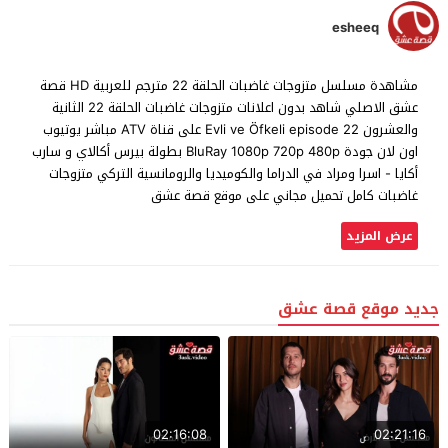
esheeq
مشاهدة مسلسل متزوجات غاضبات الحلقة 22 مترجم للعربية HD قصة
عشق الاصلي شاهد بدون اعلانات متزوجات غاضبات الحلقة 22 الثانية
والعشرون Evli ve Öfkeli episode 22 على قناة ATV مباشر يوتيوب
اون لان جودة BluRay 1080p 720p 480p بطولة بيرس أكالاي و سارب
أكايا - اسرا ومراد في الدراما والكوميديا والرومانسية التركي متزوجات
غاضبات كامل تحميل مجاني على موقع قصة عشق
عرض المزيد
جديد موقع قصة عشق
02:16:08
02:21:16