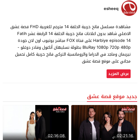
esheeq
مشاهدة مسلسل فاتح حربية الحلقة 14 مترجم للعربية FHD قصة عشق
الاصلي شاهد بدون اعلانات فاتح حربية الحلقة 14 الرابعة عشر Fatih
Harbiye episode 14 على قناة FOX مباشر يوتيوب اون لان جودة
BluRay 1080p 720p 480p بطولة نسليهان أتاغول وقادر دوغلو -
نيريمان وماجد في الدراما والرومانسية التركي فاتح حربية كامل تحميل
مجاني على موقع قصة عشق
عرض المزيد
جديد موقع قصة عشق
02:16:08
02:21:16