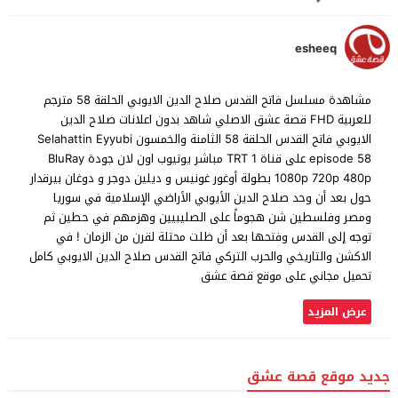
esheeq
مشاهدة مسلسل فاتح القدس صلاح الدين الايوبي الحلقة 58 مترجم
للعربية FHD قصة عشق الاصلي شاهد بدون اعلانات صلاح الدين
الايوبي فاتح القدس الحلقة 58 الثامنة والخمسون Selahattin Eyyubi
episode 58 على قناة TRT 1 مباشر يوتيوب اون لان جودة BluRay
1080p 720p 480p بطولة أوغور غونيس و ديلين دوجر و دوغان بيرقدار
حول بعد أن وحد صلاح الدين الأيوبي الأراضي الإسلامية في سوريا
ومصر وفلسطين شن هجوماً على الصليبيين وهزمهم في حطين ثم
توجه إلى القدس وفتحها بعد أن ظلت محتلة لقرن من الزمان ! في
الاكشن والتاريخي والحرب التركي فاتح القدس صلاح الدين الايوبي كامل
تحميل مجاني على موقع قصة عشق
عرض المزيد
جديد موقع قصة عشق