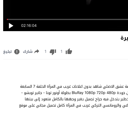
02:16:04
1
1
شارك
تبليغ
مشاهدة مسلسل غريب في المرآة الحلقة 7 مترجم والاخيرة FHD قصة عشق الاصلي شاهد بدون اعلانات غريب في المرآة الحلقة 7 السابعة
Aynadaki Yabancı episode 7 على قناة Atv مباشر يوتيوب اون لان جودة BluRay 1080p 720p 480p بطولة أونور تونا - جانير توبشو -
ير يتدخل فيه جراح تجميل يغير وجهها بالكامل فتعود إلى بيتها
تماعي والرومانسي التركي غريب في المرآة كامل تحميل مجاني على موقع