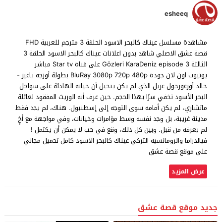
esheeq
مشاهدة مسلسل عيناك كالبحر الاسود الحلقة 3 مترجم للعربية FHD
قصة عشق الاصلي شاهد بدون اعلانات عيناك كالبحر الاسود الحلقة 3
الثالثة Gözleri KaraDeniz episode 3 على قناة Star tv مباشر
يوتيوب اون لان جودة BluRay 3080p 720p 480p بطولة أوزجه ياغيز -
خالد أوزغورحول عزيل الذي لم يكن يتخيل أن حياته الهادئة على سواحل
البحر الأسود تخفي سرًا بهذا الحجم. حين عرف أنه الوريث المفقود لعائلة
ماتشاري، لم يكن أمامه سوى التوجه إلى إسطنبول. هناك، لم يجد فقط
مدينة غريبة، بل وجد نفسه وسط مؤامرات وخيانات، وفي مواجهة مع أخٍ
لم يعرفه من قبل. وبين كل ذلك، وقع في حب لا يمكن أن يكتمل !
فيالدراما والرومانسية التركي عيناك كالبحر الاسود كامل تحميل مجاني
على موقع قصة عشق
عرض المزيد
جديد موقع قصة عشق