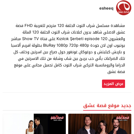
esheeq
مشاهدة مسلسل شراب التوت الحلقة 120 مترجم للعربية FHD قصة
عشق الاصلي شاهد بدون اعلانات شراب التوت الحلقة 120 المائة
والعشرون Kızılcık Şerbeti episode 120 على قناة Show TV مباشر
يوتيوب اون لان جودة BluRay 1080p 720p 480p بطولة افريم ألاسيا
و باريش كيليتش و دوغوكان غونغور حول صراع بين اسرتين وخلف كل
تلك الصراعات يأتي حب بريئ بين شاب وشابة من تلك الاسرتين في
الدراما والرومانسية التركي شراب التوت كامل تحميل مجاني على موقع
قصة عشق
عرض المزيد
جديد موقع قصة عشق