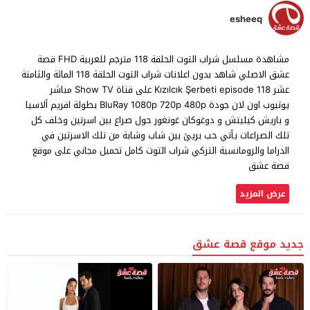
esheeq
مشاهدة مسلسل شراب التوت الحلقة 118 مترجم للعربية FHD قصة
عشق الاصلي شاهد بدون اعلانات شراب التوت الحلقة 118 المائة والثامنة
عشر Kızılcık Şerbeti episode 118 على قناة Show TV مباشر
يوتيوب اون لان جودة BluRay 1080p 720p 480p بطولة افريم ألاسيا
و باريش كيليتش و دوغوكان غونغور حول صراع بين اسرتين وخلف كل
تلك الصراعات يأتي حب بريئ بين شاب وشابة من تلك الاسرتين في
الدراما والرومانسية التركي شراب التوت كامل تحميل مجاني على موقع
قصة عشق
عرض المزيد
جديد موقع قصة عشق