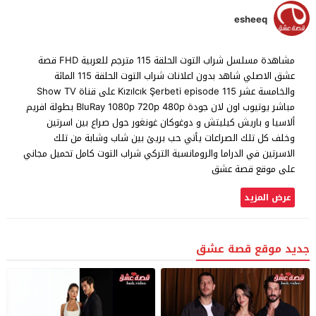
esheeq
مشاهدة مسلسل شراب التوت الحلقة 115 مترجم للعربية FHD قصة
عشق الاصلي شاهد بدون اعلانات شراب التوت الحلقة 115 المائة
والخامسة عشر Kızılcık Şerbeti episode 115 على قناة Show TV
مباشر يوتيوب اون لان جودة BluRay 1080p 720p 480p بطولة افريم
ألاسيا و باريش كيليتش و دوغوكان غونغور حول صراع بين اسرتين
وخلف كل تلك الصراعات يأتي حب بريئ بين شاب وشابة من تلك
الاسرتين في الدراما والرومانسية التركي شراب التوت كامل تحميل مجاني
على موقع قصة عشق
عرض المزيد
جديد موقع قصة عشق