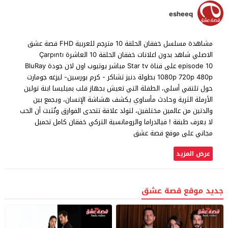
esheeq
مشاهدة مسلسل خفقان الحلقة 10 مترجم للعربية FHD قصة عشق
الاصلي شاهد بدون اعلانات خفقان الحلقة 10 العاشرة Çarpıntı
episode 10 على قناة Star tv مباشر يوتيوب اون لان جودة BluRay
1080p 720p 480p بطولة دنيز تشاكر - كرم بورسين- ليزغه جومارت
حول تلتقي أسلي، الطفلة التي تعيش بجهاز قلب بميليسا ابنة تولين
الأرملة الثرية وحادث مأساوي يكشف هشاشة الإنسان، ويجمع بين
والدتين من عالمين مختلفين، لتولد علاقة تتحدى الفوارق وتُثبت أن الحب
لا يعرف طبقة ! فيالدراما والرومانسية التركي خفقان كامل تحميل
مجاني على موقع قصة عشق
عرض المزيد
جديد موقع قصة عشق