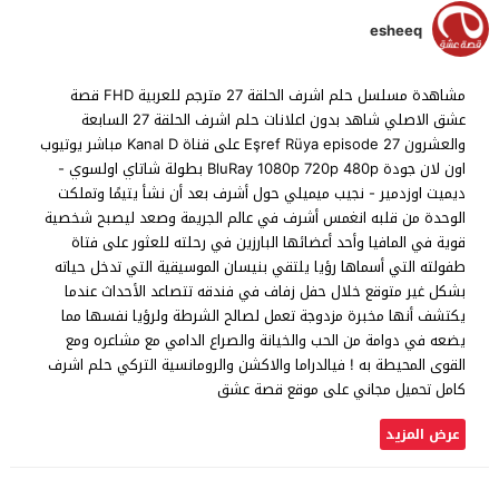
esheeq
مشاهدة مسلسل حلم اشرف الحلقة 27 مترجم للعربية FHD قصة
عشق الاصلي شاهد بدون اعلانات حلم اشرف الحلقة 27 السابعة
والعشرون Eşref Rüya episode 27 على قناة Kanal D مباشر يوتيوب
اون لان جودة BluRay 1080p 720p 480p بطولة شاتاي اولسوي -
ديميت اوزدمير - نجيب ميميلي حول أشرف بعد أن نشأ يتيمًا وتملكت
الوحدة من قلبه انغمس أشرف في عالم الجريمة وصعد ليصبح شخصية
قوية في المافيا وأحد أعضائها البارزين في رحلته للعثور على فتاة
طفولته التي أسماها رؤيا يلتقي بنيسان الموسيقية التي تدخل حياته
بشكل غير متوقع خلال حفل زفاف في فندقه تتصاعد الأحداث عندما
يكتشف أنها مخبرة مزدوجة تعمل لصالح الشرطة ولرؤيا نفسها مما
يضعه في دوامة من الحب والخيانة والصراع الدامي مع مشاعره ومع
القوى المحيطة به ! فيالدراما والاكشن والرومانسية التركي حلم اشرف
كامل تحميل مجاني على موقع قصة عشق
عرض المزيد