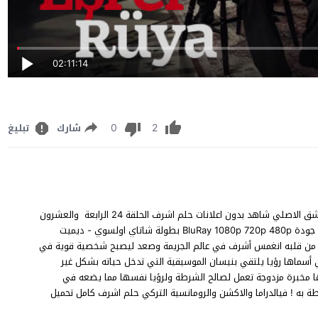
02:11:14
0
2
شارك
تبليغ
مشاهدة مسلسل حلم اشرف الحلقة 24 مترجم للعربية FHD قصة عشق الاصلي شاهد بدون اعلانات حلم اشرف الحلقة 24 الرابعة والعشرون
Eşref Rüya episode 24 على قناة Kanal D مباشر يوتيوب اون لان جودة BluRay 1080p 720p 480p بطولة شاتاي اولسوي - ديميت
دة من قلبه انغمس أشرف في عالم الجريمة وصعد ليصبح شخصية قوية في
تي أسماها رؤيا يلتقي بنيسان الموسيقية التي تدخل حياته بشكل غير
ا مخبرة مزدوجة تعمل لصالح الشرطة ولرؤيا نفسها مما يضعه في
طة به ! فيالدراما والاكشن والرومانسية التركي حلم اشرف كامل تحميل