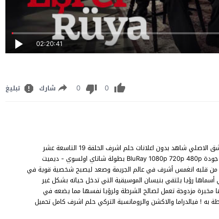
02:20:41
0
0
شارك
تبليغ
مشاهدة مسلسل حلم اشرف الحلقة 19 مترجم للعربية FHD قصة عشق الاصلي شاهد بدون اعلانات حلم اشرف الحلقة 19 التاسعة عشر
Eşref Rüya episode 19 على قناة Kanal D مباشر يوتيوب اون لان جودة BluRay 1080p 720p 480p بطولة شاتاي اولسوي - ديميت
دة من قلبه انغمس أشرف في عالم الجريمة وصعد ليصبح شخصية قوية في
تي أسماها رؤيا يلتقي بنيسان الموسيقية التي تدخل حياته بشكل غير
ا مخبرة مزدوجة تعمل لصالح الشرطة ولرؤيا نفسها مما يضعه في
طة به ! فيالدراما والاكشن والرومانسية التركي حلم اشرف كامل تحميل