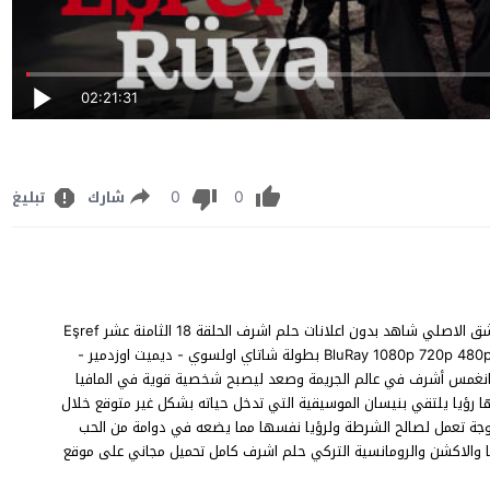
02:21:31
0
0
شارك
تبليغ
مشاهدة مسلسل حلم اشرف الحلقة 18 مترجم للعربية FHD قصة عشق الاصلي شاهد بدون اعلانات حلم اشرف الحلقة 18 الثامنة عشر Eşref
Rüya episode 18 على قناة Kanal D مباشر يوتيوب اون لان جودة BluRay 1080p 720p 480p بطولة شاتاي اولسوي - ديميت اوزدمير -
 انغمس أشرف في عالم الجريمة وصعد ليصبح شخصية قوية في المافيا
ها رؤيا يلتقي بنيسان الموسيقية التي تدخل حياته بشكل غير متوقع خلال
وجة تعمل لصالح الشرطة ولرؤيا نفسها مما يضعه في دوامة من الحب
اما والاكشن والرومانسية التركي حلم اشرف كامل تحميل مجاني على موقع