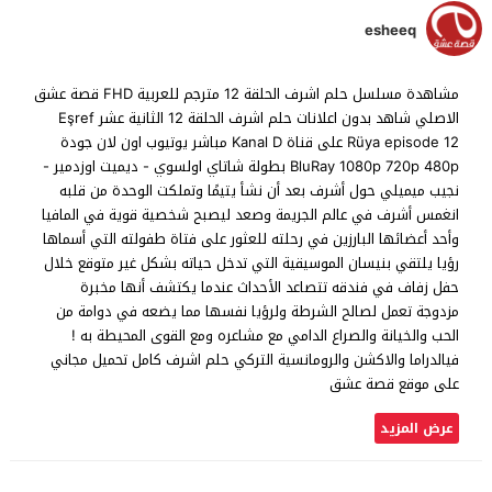
esheeq
مشاهدة مسلسل حلم اشرف الحلقة 12 مترجم للعربية FHD قصة عشق
الاصلي شاهد بدون اعلانات حلم اشرف الحلقة 12 الثانية عشر Eşref
Rüya episode 12 على قناة Kanal D مباشر يوتيوب اون لان جودة
BluRay 1080p 720p 480p بطولة شاتاي اولسوي - ديميت اوزدمير -
نجيب ميميلي حول أشرف بعد أن نشأ يتيمًا وتملكت الوحدة من قلبه
انغمس أشرف في عالم الجريمة وصعد ليصبح شخصية قوية في المافيا
وأحد أعضائها البارزين في رحلته للعثور على فتاة طفولته التي أسماها
رؤيا يلتقي بنيسان الموسيقية التي تدخل حياته بشكل غير متوقع خلال
حفل زفاف في فندقه تتصاعد الأحداث عندما يكتشف أنها مخبرة
مزدوجة تعمل لصالح الشرطة ولرؤيا نفسها مما يضعه في دوامة من
الحب والخيانة والصراع الدامي مع مشاعره ومع القوى المحيطة به !
فيالدراما والاكشن والرومانسية التركي حلم اشرف كامل تحميل مجاني
على موقع قصة عشق
عرض المزيد