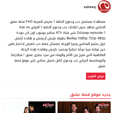
esheeq
مشاهدة مسلسل حب ودموع الحلقة 1 مترجم للعربية FHD قصة عشق
الاصلي شاهد بدون اعلانات حب ودموع الحلقة 1 الاولى Aşk ve
Gözyaşı episode 1 على قناة ATV مباشر يوتيوب اون لان جودة
BluRay 1080p 720p 480p بطولة باريش أردوتش و هانده أرتشل
حول سليم المحامي وميرا الوريثة يعيشان قصة حب تتعرض لاختبار قاسٍ
حين تواجه ميرا مرضًا خطيرًا ويجسد باريش وهاندة هذه الرحلة
العاطفية التي تمزج بين الألم والوفاء في سرد بصري عميق ! فيالدراما
والرومانسية التركي حب ودموع كامل تحميل مجاني على موقع قصة
عشق
عرض المزيد
جديد موقع قصة عشق