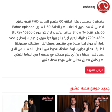
esheeq
مشاهدة مسلسل بهار الحلقة 60 مترجم للعربية FHD قصة عشق
الاصلي شاهد بدون اعلانات بهار الحلقة 60 الستون Bahar episode
60 على قناة Show Tv مباشر يوتيوب اون لان جودة BluRay 1080p
720p 480p بطولة ايجيم أوزكايا و بورا جولسوي و ديميت إفجار و محمد
يلماز أك حول لينا سيدة في منتصف عمرها تقرر استئناف مسيرتها
الطبية بعد أن تجاوزت أزمة مفاجئة تنخرط في العمل بالمستشفى الذي
يعمل فيه زوجها دون أي علم بخيانته مع طبيبة ! في الدراما التركي
بهار كامل تحميل مجاني على موقع قصة عشق
عرض المزيد
جديد موقع قصة عشق