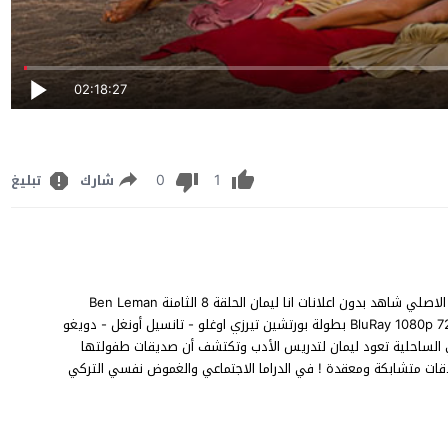
02:18:27
0
1
شارك
تبليغ
مشاهدة مسلسل انا ليمان الحلقة 8 مترجم للعربية FHD قصة عشق الاصلي شاهد بدون اعلانات انا ليمان الحلقة 8 الثامنة Ben Leman
episode 8 على قناة NOW مباشر يوتيوب اون لان جودة BluRay 1080p 720p 480p بطولة بورتشين تيرزي اوغلو - تانسيل أونغل - دويغو
الساحلية تعود ليمان لتدريس الأدب وتكتشف أن صديقات طفولتها
قات متشابكة ومعقدة ! في الدراما الاجتماعي والغموض نفسي التركي