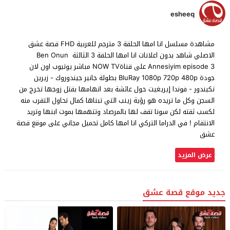
esheeq
مشاهدة مسلسل انا امها الحلقة 3 مترجم للعربية FHD قصة عشق
الاصلي شاهد بدون اعلانات انا امها الحلقة 3 الثالثة Ben Onun
Annesiyim episode 3 على قناةNOW TV مباشر يوتيوب اون لان
جودة BluRay 1080p 720p 480p بطولة جانير جيندوروك - زيرين
تكيندور - فوندا إيريغيت حول عائشة بعد اتهامها بقتل زوجها تخرج من
السجن وكل ما تريده هو رؤية زينب التي تبناها كمال تحاول التقرب منه
لكسب ثقته لكن سونا تقف لها بالمرصاد وتتهمها بموت ابنها وتريد
الانتقام ! في الدراما التركي انا امها كامل تحميل مجاني على موقع قصة
عشق
عرض المزيد
جديد موقع قصة عشق