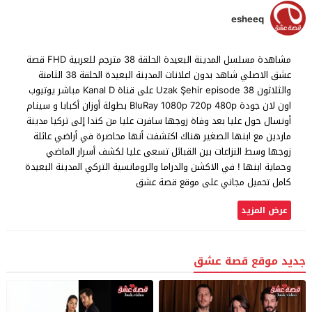
esheeq
مشاهدة مسلسل المدينة البعيدة الحلقة 38 مترجم للعربية FHD قصة
عشق الاصلي شاهد بدون اعلانات المدينة البعيدة الحلقة 38 الثامنة
والثلاثون Uzak Şehir episode 38 على قناة Kanal D مباشر يوتيوب
اون لان جودة BluRay 1080p 720p 480p بطولة أوزان أكبابا و سينام
أونسال حول عليا بعد وفاة زوجها سافرت عليا من كندا إلى تركيا مدينة
ماردين مع ابنها الصغير هناك اكتشفت أنها محاصرة في أراضي عائلة
زوجها وسط النزاعات بين القبائل تسعى عليا لكشف أسرار الماضي
وحماية ابنها ! في الاكشن والدراما والرومانسية التركي المدينة البعيدة
كامل تحميل مجاني على موقع قصة عشق
عرض المزيد
جديد موقع قصة عشق