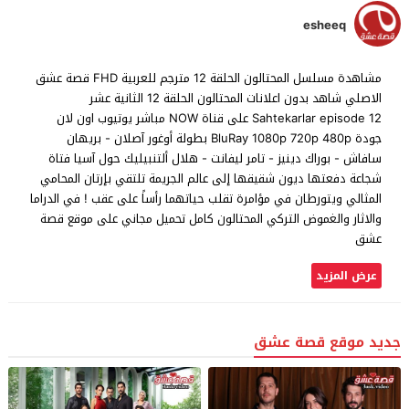
esheeq
مشاهدة مسلسل المحتالون الحلقة 12 مترجم للعربية FHD قصة عشق
الاصلي شاهد بدون اعلانات المحتالون الحلقة 12 الثانية عشر
Sahtekarlar episode 12 على قناة NOW مباشر يوتيوب اون لان
جودة BluRay 1080p 720p 480p بطولة أوغور آصلان - بريهان
سافاش - بوراك دينيز - تامر ليفانت - هلال ألتنبيليك حول آسيا فتاة
شجاعة دفعتها ديون شقيقها إلى عالم الجريمة تلتقي بإرتان المحامي
المثالي ويتورطان في مؤامرة تقلب حياتهما رأساً على عقب ! في الدراما
والاثار والغموض التركي المحتالون كامل تحميل مجاني على موقع قصة
عشق
عرض المزيد
جديد موقع قصة عشق