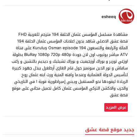
esheeq
مشاهدة مسلسل المؤسس عثمان الحلقة 194 مترجم للعربية FHD
قصة عشق الاصلي شاهد بدون اعلانات المؤسس عثمان الحلقة 194
المائة والرابعة والتسعون Kuruluş Osman episode 194 على قناة
ATV مباشر يوتيوب اون لان جودة BluRay 1080p 720p 480p بطولة
اوزغي تورير و بوراك أوزجيفيت و بوراك تشيليك و ديديم بالتشين و راغب
سافاش و نور الدين سونميز حول قام الغازي أرطغرل ببذل جهود كبيرة
لتأسيس الدولة العثمانية وعندما وافته المنية ورث ابنه عثمان روح
الريادة ليقودها نحو المستقبل ويبني إمبراطورية قوية ! في التاريخي
والحرب والاكشن التركي المؤسس عثمان كامل تحميل مجاني على موقع
قصة عشق
عرض المزيد
جديد موقع قصة عشق