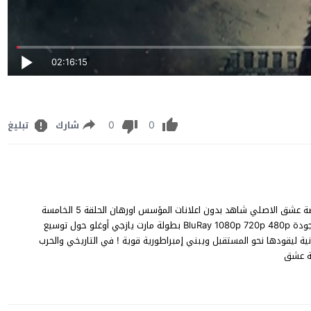
02:16:15
0
0
شارك
تبليغ
مشاهدة مسلسل المؤسس اورهان الحلقة 5 مترجم للعربية FHD قصة عشق الاصلي شاهد بدون اعلانات المؤسس اورهان الحلقة 5 الخامسة
Kuruluş Orhan episode 5 على قناة ATV مباشر يوتيوب اون لان جودة BluRay 1080p 720p 480p بطولة مارت يازجي أوغلو حول توسيع
ية ليقودها نحو المستقبل ويبني إمبراطورية قوية ! في التاريخي والحرب
ة عشق