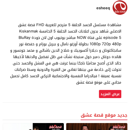
esheeq
مشاهدة مسلسل الحسد الحلقة 5 مترجم للعربية FHD قصة عشق
الاصلي شاهد بدون اعلانات الحسد الحلقة 5 الخامسة Kıskanmak
episode 5 على قناة NOW مباشر يوتيوب اون لان جودة BluRay
1080p 720p 480p بطولة أوزغو نامال و بيريل بوزام و حفصة نور
سانجاكتوتان و ديلارا أكسوييك و صلاح الدين باشالي و محمد جونسور و
هانده دوغان دمير حول سنيحة نشأت في ظل تفضيل والدتها لأخيها
خالد الذي أصبح محاميًا ناجحًا بينما غرقت هي في الفشل والحسد حتى
تحولت إلى خادمة في بيتها تعاني من الغيرة والدونية وسط صراعات
نفسية عميقة ! فيالدراما النفسية والاجتماعية التركي الحسد كامل تحميل
مجاني على موقع قصة عشق
عرض المزيد
جديد موقع قصة عشق