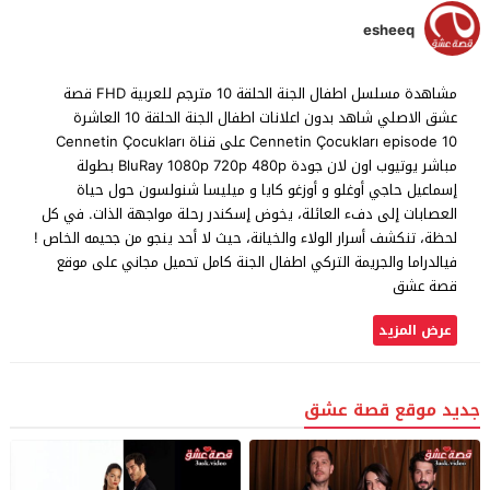
esheeq
مشاهدة مسلسل اطفال الجنة الحلقة 10 مترجم للعربية FHD قصة
عشق الاصلي شاهد بدون اعلانات اطفال الجنة الحلقة 10 العاشرة
Cennetin Çocukları episode 10 على قناة Cennetin Çocukları
مباشر يوتيوب اون لان جودة BluRay 1080p 720p 480p بطولة
إسماعيل حاجي أوغلو و أوزغو كايا و ميليسا شنولسون حول حياة
العصابات إلى دفء العائلة، يخوض إسكندر رحلة مواجهة الذات. في كل
لحظة، تنكشف أسرار الولاء والخيانة، حيث لا أحد ينجو من جحيمه الخاص !
فيالدراما والجريمة التركي اطفال الجنة كامل تحميل مجاني على موقع
قصة عشق
عرض المزيد
جديد موقع قصة عشق