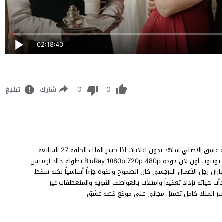
02:18:40
0
0
شارك
تبليغ
مشاهدة مسلسل اذا خسر الملك الحلقة 27 مترجم للعربية FHD قصة عشق الاصلي شاهد بدون اعلانات اذا خسر الملك الحلقة 27 السابعة
والعشرون Kral Kaybederse episode 27 على قناة Star tv مباشر يوتيوب اون لان جودة BluRay 1080p 720p 480p بطولة خالد أرغنتش
اران رجل الأعمال النرجسي كان الطموح والقوة جزءاً أساسياً لكنه سقط
 حياته تزداد تعقيداً وامتلأت بالعواطف القوية والمنعطفات غير
ا خسر الملك كامل تحميل مجاني على موقع قصة عشق