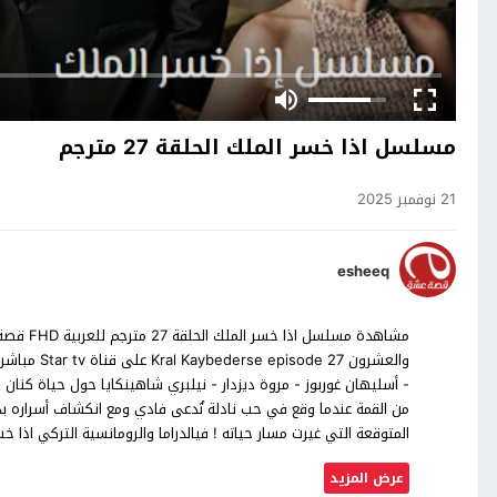
مسلسل اذا خسر الملك الحلقة 27 مترجم
21 نوفمبر 2025
esheeq
- أسليهان غوربوز - مروة ديزدار - نيلبري شاهينكايا حول حياة كنان ب
من القمة عندما وقع في حب نادلة تُدعى فادي ومع انكشاف أسراره بدأت
المتوقعة التي غيرت مسار حياته ! فيالدراما والرومانسية التركي اذ
عرض المزيد