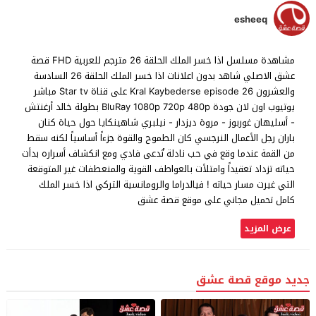
esheeq
مشاهدة مسلسل اذا خسر الملك الحلقة 26 مترجم للعربية FHD قصة
عشق الاصلي شاهد بدون اعلانات اذا خسر الملك الحلقة 26 السادسة
والعشرون Kral Kaybederse episode 26 على قناة Star tv مباشر
يوتيوب اون لان جودة BluRay 1080p 720p 480p بطولة خالد أرغنتش
- أسليهان غوربوز - مروة ديزدار - نيلبري شاهينكايا حول حياة كنان
باران رجل الأعمال النرجسي كان الطموح والقوة جزءاً أساسياً لكنه سقط
من القمة عندما وقع في حب نادلة تُدعى فادي ومع انكشاف أسراره بدأت
حياته تزداد تعقيداً وامتلأت بالعواطف القوية والمنعطفات غير المتوقعة
التي غيرت مسار حياته ! فيالدراما والرومانسية التركي اذا خسر الملك
كامل تحميل مجاني على موقع قصة عشق
عرض المزيد
جديد موقع قصة عشق